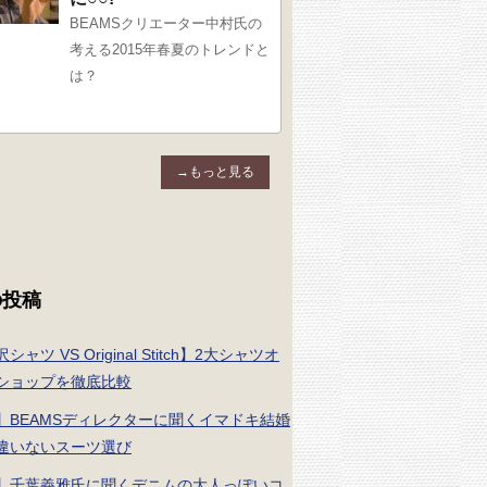
BEAMSクリエーター中村氏の
考える2015年春夏のトレンドと
は？
→もっと見る
の投稿
ャツ VS Original Stitch】2大シャツオ
ショップを徹底比較
】BEAMSディレクターに聞くイマドキ結婚
違いないスーツ選び
】千葉義雅氏に聞くデニムの大人っぽいコ