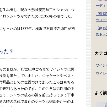
ーディ
を生み出し、現在の形状安定加工のシャツにつ
【動画
ロンシャツができたのは1953年の頃でした。
のコー
【動画
なったのは1877年。横浜で石川清左衛門が初
夏トレ
った？
カテ
ワイシ
ろの名残か、19世紀中ごろまでワイシャツは男
ワイシ
役割を果たしていました。ジャケットやベスト
付属品としての位置づけであったころはもちろ
の役割もあったのです。このころは男性用の下
よく
なく、シャツの後ろの裾を前に持ってきて下半
その時の名残で最近のシャツも裾部分が弓のよ