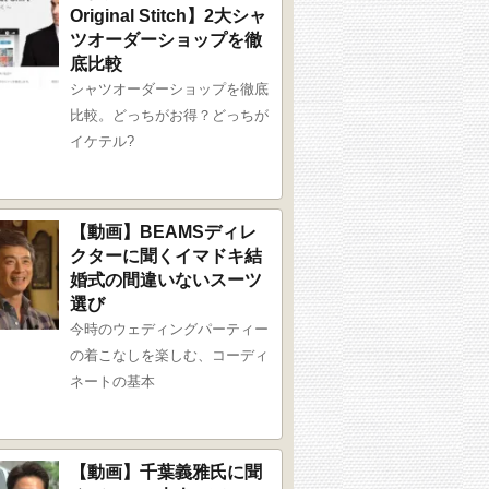
Original Stitch】2大シャ
ツオーダーショップを徹
底比較
シャツオーダーショップを徹底
比較。どっちがお得？どっちが
イケテル?
【動画】BEAMSディレ
クターに聞くイマドキ結
婚式の間違いないスーツ
選び
今時のウェディングパーティー
の着こなしを楽しむ、コーディ
ネートの基本
【動画】千葉義雅氏に聞