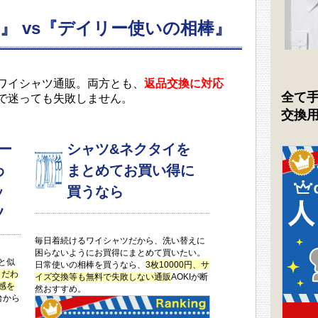
』 vs『デイリー使いの相棒』
のワイシャツ通販。両方とも、
返品交換に対応
全て
で迷っても失敗しません。
交換
ー
シャツ&ネクタイを
わ
まとめてお買い得に
ッ
買うなら
ツ
毎日着続けるワイシャツだから、洗い替えに
困らないようにお買得にまとめて買いたい。
と似
日常使いの相棒を買うなら、
3枚10000円、サ
こだわ
イズ交換等も無料で失敗しない通販
AOKIが断
感を
然おすすめ。
台から