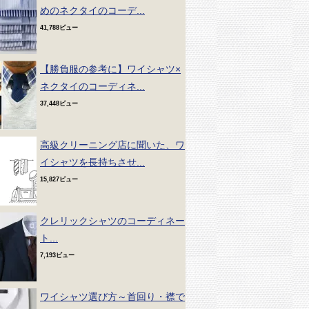
めのネクタイのコーデ...
41,788ビュー
【勝負服の参考に】ワイシャツ×
ネクタイのコーディネ...
37,448ビュー
高級クリーニング店に聞いた、ワ
イシャツを長持ちさせ...
15,827ビュー
クレリックシャツのコーディネー
ト...
7,193ビュー
ワイシャツ選び方～首回り・襟で