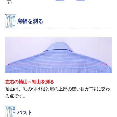
す。
肩幅を測る
左右の袖山～袖山を測る
袖山は、袖の付け根と肩の上部の縫い目がT字に交わ
る点です。
バスト