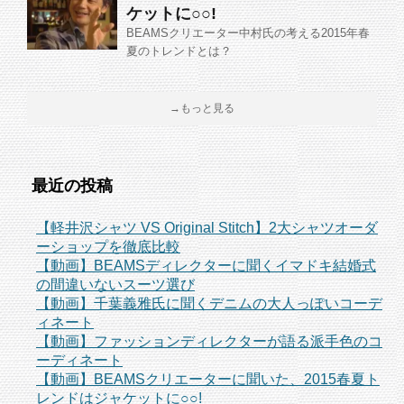
ケットに○○!
BEAMSクリエーター中村氏の考える2015年春
夏のトレンドとは？
→もっと見る
最近の投稿
【軽井沢シャツ VS Original Stitch】2大シャツオーダ
ーショップを徹底比較
【動画】BEAMSディレクターに聞くイマドキ結婚式
の間違いないスーツ選び
【動画】千葉義雅氏に聞くデニムの大人っぽいコーデ
ィネート
【動画】ファッションディレクターが語る派手色のコ
ーディネート
【動画】BEAMSクリエーターに聞いた、2015春夏ト
レンドはジャケットに○○!